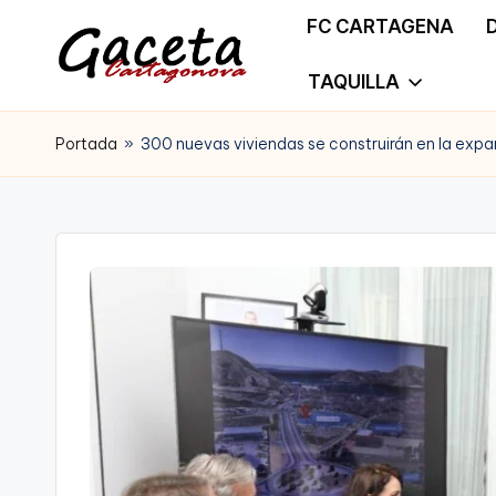
FC CARTAGENA
Saltar
TAQUILLA
G
Gaceta
al
a
Portada
»
300 nuevas viviendas se construirán en la exp
Cartagonova,
contenido
c
La
e
Web
t
que
a
te
C
informa
a
de
r
Cartagena,