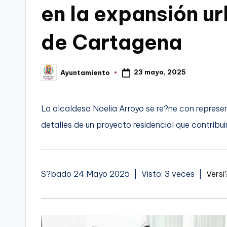
en la expansión ur
C
de Cartagena
a
r
23 mayo, 2025
Ayuntamiento
Publicado
t
por
a
La alcaldesa Noelia Arroyo se re?ne con repres
g
detalles de un proyecto residencial que contribui
e
n
S?bado 24 Mayo 2025 | Visto: 3 veces |
Versi
a