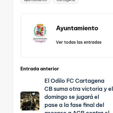
y
e
l
gr
ts
gl
e
Etiquetas:
Li
b
a
A
e
n
o
m
p
Tr
k
o
p
a
Ayuntamiento
k
n
sl
Ver todas las entradas
a
te
Navegación
Entrada anterior
El Odilo FC Cartagena
de
CB suma otra victoria y el
entradas
domingo se jugará el
pase a la fase final del