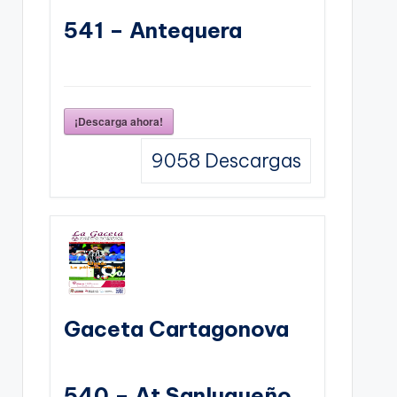
541 – Antequera
¡Descarga ahora!
9058
Descargas
Gaceta Cartagonova
540 – At Sanluqueño