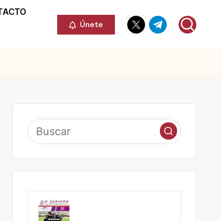
TACTO
Elemento
Elemento
Únete
del
del
menú
menú