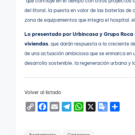
“que confluye en el tiempo con otros proyectos c
del litoral, la puesta en valor de las baterías de
zona de equipamientos que integra el hospital, el
Lo presentado por Urbincasa y Grupo Roca 
viviendas
, que darán respuesta a la creciente
de una actuación ambiciosa que se enmarca en u
desarrollo sostenible, la regeneración urbana y l
Volver al listado
C
F
E
T
W
X
G
S
o
a
m
el
h
o
h
p
c
ai
e
a
o
ar
Ayuntamiento
Cartagena