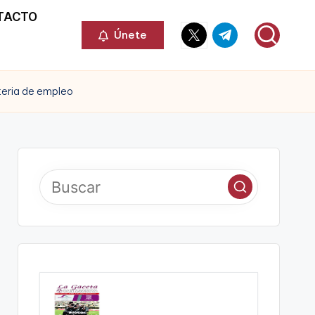
TACTO
Elemento
Elemento
Únete
del
del
menú
menú
teria de empleo