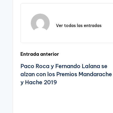
p
c
ai
e
a
o
ar
y
e
l
gr
ts
gl
e
Li
b
a
A
e
n
o
m
p
Tr
Ver todas las entradas
k
o
p
a
k
n
sl
Navegación
Entrada anterior
a
te
Paco Roca y Fernando Lalana se
de
alzan con los Premios Mandarache
entradas
y Hache 2019