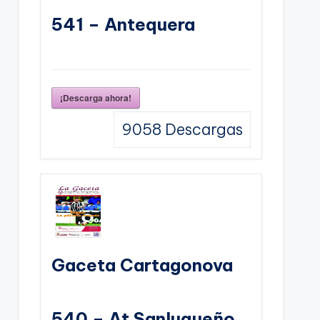
541 – Antequera
¡Descarga ahora!
9058
Descargas
Gaceta Cartagonova
540 – At Sanluqueño