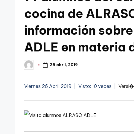
t
cocina de ALRASO
FC
a
Cartagena,
información sobre 
g
ADLE en materia 
o
n
26 abril, 2019
Publicado
o
por
v
Viernes 26 Abril 2019 | Visto: 10 veces |
Versi�
a
-
F
C