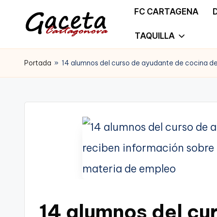
FC CARTAGENA
Saltar
TAQUILLA
G
Gaceta
al
a
Portada
»
14 alumnos del curso de ayudante de cocina de
Cartagonova,
contenido
c
La
e
Web
t
que
a
te
C
informa
a
de
14 alumnos del cu
r
Cartagena,