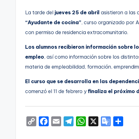
C
La tarde del
jueves 25 de abril
asistieron a las
“Ayudante de cocina”
, curso organizado por 
a
con permiso de residencia extracomunitario.
r
Los alumnos recibieron información sobre lo
t
empleo
, así como información sobre los distin
a
materia de empleabilidad, formación, emprendimi
g
El curso que se desarrolla en las dependen
e
comenzó el 11 de febrero y
finaliza el próximo
n
a
C
F
E
T
W
X
G
S
o
a
m
el
h
o
h